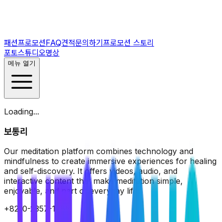
패션프로모션
FAQ
견적문의하기
프로모션 스토리
포토스튜디오
명상
메뉴 열기
Loading...
보통리
Our meditation platform combines technology and
mindfulness to create immersive experiences for healing
and self-discovery. It offers videos, audio, and
interactive content that make meditation simple,
enjoyable, and part of everyday life.
+8210-2357-1785