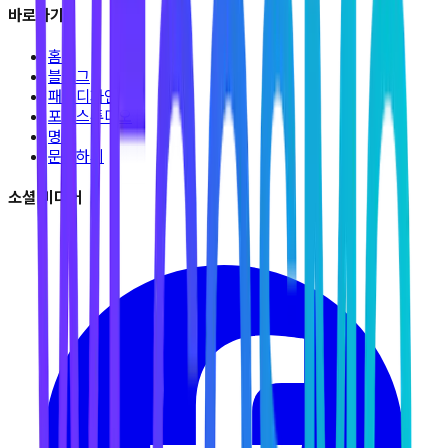
바로가기
홈
블로그
패션디자인
포토스튜디오
명상
문의하기
소셜 미디어