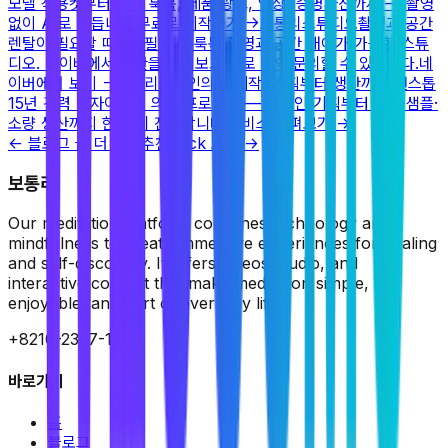
모델 착용컷부터 의류 룩북, 제품 광고, 영상, 증명사진까지 — 촬영
없이 AI로 만듭니다.
무료로 시작하기
→
보통리스튜디오
촬영과 공간
렌탈이 필요할 때
프로필·제품·룩북 촬영과 공간 대여가 가능한 스튜
디오. 네이버에서 공간을 둘러보고 바로 예약·문의할 수 있습니다.
네
이버에서 보기
→
보통리디자인
의류 제작, 기획부터 생산까지 원스톱
15년 경력 디자이너의 의류 프로모션 — 디자인 기획부터 원단·샘플·
소량 생산까지 한 번에 진행합니다.
서비스 살펴보기
→
← 블로그 글 더 보기
추천 Pick 보기 →
보통리
Our meditation platform combines technology and
mindfulness to create immersive experiences for healing
and self-discovery. It offers videos, audio, and
interactive content that make meditation simple,
enjoyable, and part of everyday life.
+8210-2357-1785
바로가기
홈
블로그