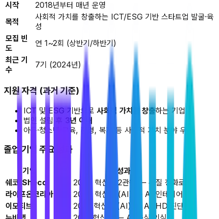
시작
2018년부터 매년 운영
사회적 가치를 창출하는 ICT/ESG 기반 스타트업 발굴·육
목적
성
모집 빈
연 1~2회 (상반기/하반기)
도
최근 기
7기 (2024년)
수
지원 자격 (과거 기준)
ICT 및 ESG 기반으로
사회적 가치를 창출
하는 기업
법인 설립 후
3년 이내
아동·청소년 교육, 환경, 복지 등 사회적 가치 분야 우대
졸업 기업 주요 성과
기업
성과
쉐코(Sheco)
CES 2024 혁신상 2관왕 — 수질 정화로봇
라이프온코리아
CES 2024 혁신상 (AI) — AI 인테리어
이모티브
CES 2023 혁신상 (AI) — ADHD 진단
누비랩
CES 2021 혁신상 — AI 음식 인식