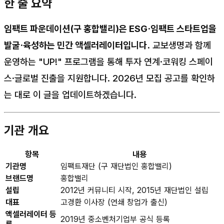
한 줄 요약
임팩트 파운데이션(구 홍합밸리)은 ESG·임팩트 스타트업을
발굴·육성하는 민간 액셀러레이터입니다.
교보생명과 함께
운영하는 "UP!" 프로그램을 통해 투자 연계·코워킹 스페이
스·글로벌 진출을 지원합니다. 2026년 모집 공고를 확인하
는 대로 이 글을 업데이트하겠습니다.
기관 개요
항목
내용
기관명
임팩트재단 (구 재단법인 홍합밸리)
브랜드명
홍합밸리
설립
2012년 커뮤니티 시작, 2015년 재단법인 설립
대표
고경환 이사장 (연쇄 창업가 출신)
액셀러레이터 등
2019년 중소벤처기업부 공식 등록
록