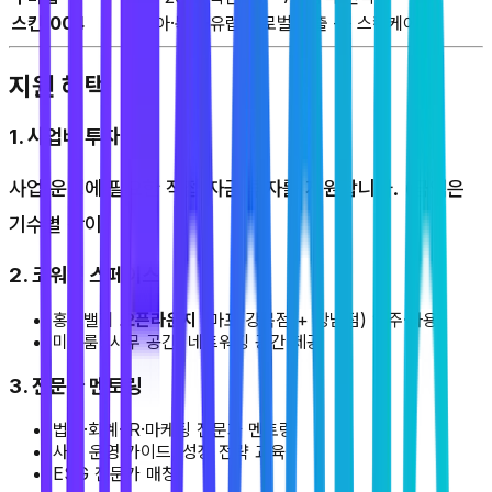
스킨1004
동남아·북미·유럽 글로벌 진출 — 스킨케어
지원 혜택
1. 사업비 투자
사업 운영에 필요한 직접 자금 투자를 지원합니다. (금액은
기수별 상이)
2. 코워킹 스페이스
홍합밸리
오픈라운지
(마포 강북점 + 강남점) 입주·사용
미팅룸, 사무 공간, 네트워킹 공간 제공
3. 전문가 멘토링
법무·회계·IR·마케팅 전문가 멘토링
사업 운영 가이드, 성장 전략 교육
ESG 전문가 매칭