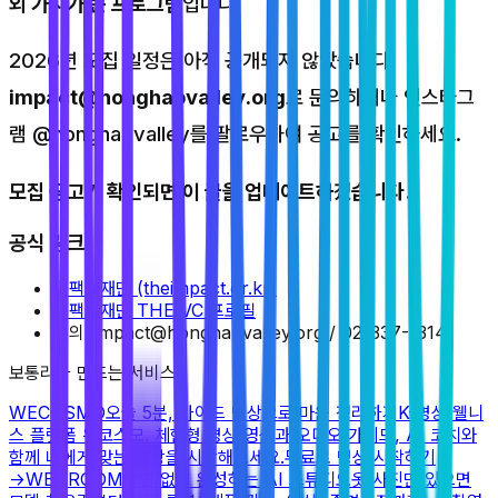
외 가치가 큰 프로그램
입니다.
2026년 모집 일정은 아직 공개되지 않았습니다.
impact@honghapvalley.org
로 문의하거나 인스타그
램 @honghapvalley를 팔로우하여 공고를 확인하세요.
모집 공고가 확인되면 이 글을 업데이트하겠습니다.
공식 링크
임팩트재단 (theimpact.or.kr)
임팩트재단 THE VC 프로필
문의: impact@honghapvalley.org / 02-337-1314
보통리가 만드는 서비스
WECOSMO
오늘 5분, 가이드 명상으로 마음 정리하기
K-명상 웰니
스 플랫폼 위코스모. 체험형 명상 영상과 오디오 가이드, AI 코치와
함께 나에게 맞는 명상을 시작해보세요.
무료로 명상 시작하기
→
WEAROOM
촬영 없이 완성하는 AI 스튜디오
옷 사진만 있으면