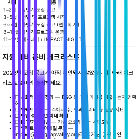
시기
내용
1~2월
상반기 모집 공고
3~5월
선발 및 프로그램 시작
6~7월
하반기 모집 공고 (연 2회 시)
8~10월
하반기 프로그램 운영
11~12월
데모데이 / IMPACT NIGHT
지원 대비 준비 체크리스트
2026년 모집 공고가 아직 확인되지 않았습니다. 아래 체크
리스트로 미리 준비하세요.
☐
사회적 가치 정의
— ESG 중 어떤 가치를 창출하는지 명확
히
☐
임팩트 측정
— 수혜자 수, 효과 데이터 등 정량 지표
☐
법인 설립 3년 이내 확인
☐
ICT/기술 기반
— 기술 요소가 있는 사업모델
☐
임팩트재단 이메일 문의
—
impact@honghapvalley.org로 2026년 일정 확인