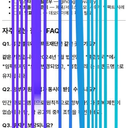
☐
인스타그램 팔로우
— @honghapvalley
☐
포트폴리오 준비
— 제품/서비스 데모, 사회적 임팩트 사례
☐
IR 발표 자료
— 데모데이에서 피칭 필요
자주 묻는 질문 (FAQ)
Q1. 홍합밸리와 임팩트재단은 같은 곳인가요?
같은 기관입니다.
2024년 1월 법인명이 "홍합밸리"에서
"임팩트재단"으로 변경되었고, "홍합밸리"는 브랜드명으로
유지됩니다.
Q2. 정부 지원 사업과 동시에 받을 수 있나요?
민간 프로그램이므로 원칙적으로 정부 사업과 중복 제한이
없습니다. 단, 각 공고의 중복 조항을 확인하세요.
Q3. 투자가 보장되나요?