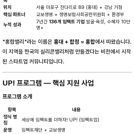
위치
서울 마포구 잔다리로 89 (홍대) + 강남 거점
핵심 파트너
교보생명 + 생명보험사회공헌위원회 + 환경부
7년간
136개 임팩트 기업
발굴·육성, 수혜자 10만
누적 성과
명+
"홍합밸리"라는 이름은
홍대 + 합정 = 홍합
에서 따왔습니다.
이 지역을 한국의 실리콘밸리처럼 만들겠다는 비전에서 시작
된 스타트업 커뮤니티입니다.
UP! 프로그램 — 핵심 지원 사업
프로그램 소개
항목
내용
정식 명
세상에 임팩트를 더하자! UP! (임팩트업)
칭
운영
임팩트재단 + 교보생명