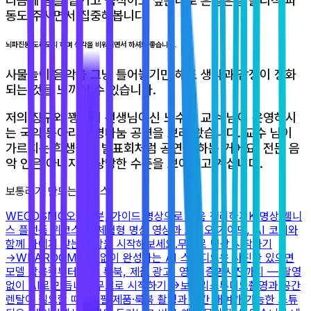
리듬에 몸을 맡기고 움직이고 싶은대로 흔들흔들 물리적 파
동도 주시면서 집중해봅니다.
뇌파진동 도리도리 하며 생각을 비워내면서 하셔도 좋습니다.
사물놀이 음악을 그냥 틀어놓기만 해도 생각과 감정이 정화
되는 것을 느끼실 수 있습니다.
저의 장구와 꽹과리 선생님이신 노수환 교수 님이 운영하시
는 국악 동아리 신명나눔 공연을 보러 왔습니다. 교수 님이
가르치는 학생들이 발표회처럼 공연을 하는 거에요. 전문 음
악 인은 아니지만 상당한 수준을 보여주고 계십니다.
보통리가 만드는 서비스
WECOSMO
오늘 5분, 가이드 명상으로 마음 정리하기
K-명상 웰니
스 플랫폼 위코스모. 체험형 명상 영상과 오디오 가이드, AI 코치와
함께 나에게 맞는 명상을 시작해보세요.
무료로 명상 시작하기
→
WEAROOM
촬영 없이 완성하는 AI 스튜디오
옷 사진만 있으면
모델 착용컷부터 의류 룩북, 제품 광고, 영상, 증명사진까지 — 촬영
없이 AI로 만듭니다.
무료로 시작하기
→
보통리스튜디오
촬영과 공간
렌탈이 필요할 때
프로필·제품·룩북 촬영과 공간 대여가 가능한 스튜