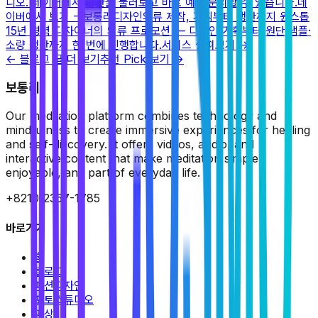
디오. 네이버에서 공간을 둘러보고 바로 예약·문의할 수 있습니다.
네
이버에서 보기
→
보통리디자인
의류 제작, 기획부터 생산까지 원스톱
15년 경력 디자이너의 의류 프로모션 — 디자인 기획부터 원단·샘플·
소량 생산까지 한 번에 진행합니다.
서비스 살펴보기
→
← 블로그 글 더 보기
추천 Pick 보기 →
보통리
Our meditation platform combines technology and
mindfulness to create immersive experiences for healing
and self-discovery. It offers videos, audio, and
interactive content that make meditation simple,
enjoyable, and part of everyday life.
+8210-2357-1785
바로가기
홈
블로그
패션디자인
포토스튜디오
명상