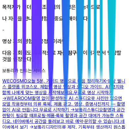
목적지가 멀더라도 조금씩의 진행은 가능하므로,
나 자신을
만나는
경험을 중요시해야 한다.
-
명상 후의 경험이 긍정적이라면,
다음 기회에도 지속적으로
자신 탐구
를 이어가면서 명상할
것을 권장한다.
보통리가 만드는 서비스
WECOSMO
오늘 5분, 가이드 명상으로 마음 정리하기
K-명상 웰니
스 플랫폼 위코스모. 체험형 명상 영상과 오디오 가이드, AI 코치와
함께 나에게 맞는 명상을 시작해보세요.
무료로 명상 시작하기
→
WEAROOM
촬영 없이 완성하는 AI 스튜디오
옷 사진만 있으면
모델 착용컷부터 의류 룩북, 제품 광고, 영상, 증명사진까지 — 촬영
없이 AI로 만듭니다.
무료로 시작하기
→
보통리스튜디오
촬영과 공간
렌탈이 필요할 때
프로필·제품·룩북 촬영과 공간 대여가 가능한 스튜
디오. 네이버에서 공간을 둘러보고 바로 예약·문의할 수 있습니다.
네
이버에서 보기
→
보통리디자인
의류 제작, 기획부터 생산까지 원스톱