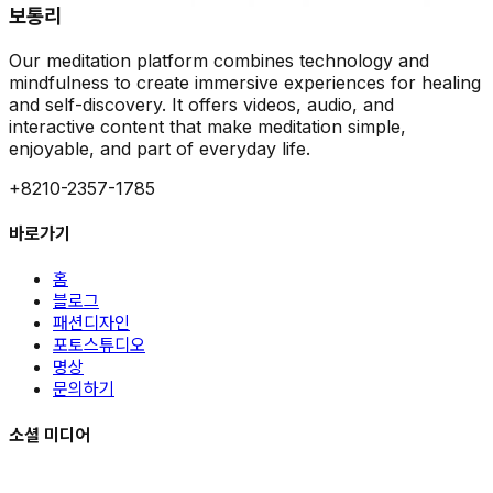
보통리
Our meditation platform combines technology and
mindfulness to create immersive experiences for healing
and self-discovery. It offers videos, audio, and
interactive content that make meditation simple,
enjoyable, and part of everyday life.
+8210-2357-1785
바로가기
홈
블로그
패션디자인
포토스튜디오
명상
문의하기
소셜 미디어