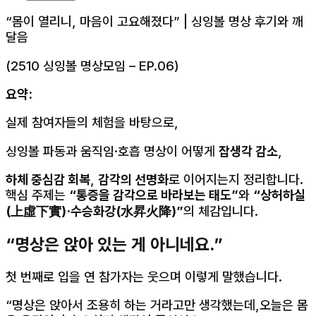
“몸이 열리니, 마음이 고요해졌다” | 싱잉볼 명상 후기와 깨
달음
(2510 싱잉볼 명상모임 – EP.06)
요약:
실제 참여자들의 체험을 바탕으로,
싱잉볼 파동과 움직임·호흡 명상이 어떻게
잡생각 감소
,
하체 중심감 회복
,
감각의 선명화
로 이어지는지 정리합니다.
핵심 주제는
“통증을 감각으로 바라보는 태도”
와
“상허하실
(上虛下實)·수승화강(水昇火降)”
의 체감입니다.
“명상은 앉아 있는 게 아니네요.”
첫 번째로 입을 연 참가자는 웃으며 이렇게 말했습니다.
“명상은 앉아서 조용히 하는 거라고만 생각했는데,오늘은 몸