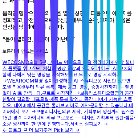
는 과정**입니다.
움직임 명상으로 몸의 문을 열고,싱잉볼 파동으로 에너지를
정화하고,단전호흡으로 중심을 채우는 순간,그제야 마음은
안정된 땅 위에 서게 됩니다.
“몸이 열리면, 마음이 깨어난다.”
보통리가 만드는 서비스
WECOSMO
오늘 5분, 가이드 명상으로 마음 정리하기
K-명상 웰니
스 플랫폼 위코스모. 체험형 명상 영상과 오디오 가이드, AI 코치와
함께 나에게 맞는 명상을 시작해보세요.
무료로 명상 시작하기
→
WEAROOM
촬영 없이 완성하는 AI 스튜디오
옷 사진만 있으면
모델 착용컷부터 의류 룩북, 제품 광고, 영상, 증명사진까지 — 촬영
없이 AI로 만듭니다.
무료로 시작하기
→
보통리스튜디오
촬영과 공간
렌탈이 필요할 때
프로필·제품·룩북 촬영과 공간 대여가 가능한 스튜
디오. 네이버에서 공간을 둘러보고 바로 예약·문의할 수 있습니다.
네
이버에서 보기
→
보통리디자인
의류 제작, 기획부터 생산까지 원스톱
15년 경력 디자이너의 의류 프로모션 — 디자인 기획부터 원단·샘플·
소량 생산까지 한 번에 진행합니다.
서비스 살펴보기
→
← 블로그 글 더 보기
추천 Pick 보기 →