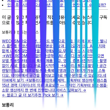
AI 관련주 투자: 엔비디아 너머의 숨겨진 수혜주 5가지
인도 주식시장: 앞으로 10년, 새로운 성장 엔진이 될 수 있을까?
이 글을 읽고 투자 원칙을 직접 적용해보세요. 뉴스레터 구독
으로 더 많은 투자 인사이트를 받아보실 수 있습니다.
보통리가 만드는 서비스
WECOSMO
오늘 5분, 가이드 명상으로 마음 정리하기
K-명상 웰니
스 플랫폼 위코스모. 체험형 명상 영상과 오디오 가이드, AI 코치와
함께 나에게 맞는 명상을 시작해보세요.
무료로 명상 시작하기
→
WEAROOM
촬영 없이 완성하는 AI 스튜디오
옷 사진만 있으면
모델 착용컷부터 의류 룩북, 제품 광고, 영상, 증명사진까지 — 촬영
없이 AI로 만듭니다.
무료로 시작하기
→
보통리스튜디오
촬영과 공간
렌탈이 필요할 때
프로필·제품·룩북 촬영과 공간 대여가 가능한 스튜
디오. 네이버에서 공간을 둘러보고 바로 예약·문의할 수 있습니다.
네
이버에서 보기
→
보통리디자인
의류 제작, 기획부터 생산까지 원스톱
15년 경력 디자이너의 의류 프로모션 — 디자인 기획부터 원단·샘플·
소량 생산까지 한 번에 진행합니다.
서비스 살펴보기
→
← 블로그 글 더 보기
추천 Pick 보기 →
보통리